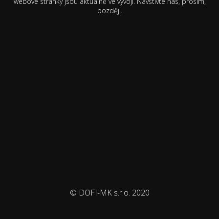
webové stránky jsou aktuálně ve vývoji. Navštivte nás, prosím,
později.
© DOFI-MK s.r.o. 2020