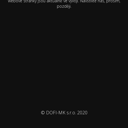
webové stránky jsou aktuálně ve vývoji. Navštivte nás, prosím,
později.
© DOFI-MK s.r.o. 2020