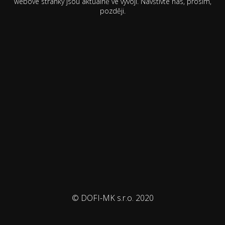
webové stránky jsou aktuálně ve vývoji. Navštivte nás, prosím,
později.
© DOFI-MK s.r.o. 2020